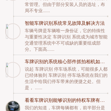
常管理。但由于部分安装人员的选址，布
局不专业......
智能车牌识别系统常见故障及解决方法
车辆号牌是车辆唯一身份证，它的特殊性
与重要性决定 车牌识别 系统成为城市智能
交通管理系统中不可或缺的重要组成部
分。下面高......
车牌识别的系统核心部件抓拍相机如何安装？
说起 车牌识别 停车场系统，可能很多人都
已经体验到 车牌识别 停车场系统在我们的
生活中给我们停车带来的便捷之处。但
是， ......
看看车牌识别能够识别的特权车牌有哪些
我们的知道，车牌每辆都有，前半部分是