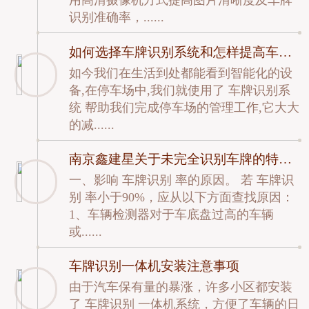
用高清摄像机方式提高图片清晰度及车牌
识别准确率，......
如何选择车牌识别系统和怎样提高车牌识别率
如今我们在生活到处都能看到智能化的设
备,在停车场中,我们就使用了 车牌识别系
统 帮助我们完成停车场的管理工作,它大大
的减......
南京鑫建星关于未完全识别车牌的特殊处理
一、影响 车牌识别 率的原因。 若 车牌识
别 率小于90%，应从以下方面查找原因：
1、车辆检测器对于车底盘过高的车辆
或......
车牌识别一体机安装注意事项
由于汽车保有量的暴涨，许多小区都安装
了 车牌识别 一体机系统，方便了车辆的日